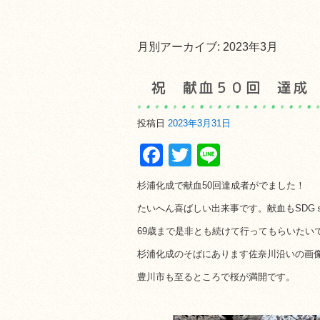
月別アーカイブ:
2023年3月
祝 献血５０回 達成
投稿日
2023年3月31日
Facebook
Twitter
Line
杉浦化成で献血50回達成者がでました！
たいへん喜ばしい出来事です。献血もSDG
69歳まで是非とも続けて行ってもらいたい
杉浦化成のそばにあります佐奈川沿いの画
豊川市も至るところで桜が満開です。