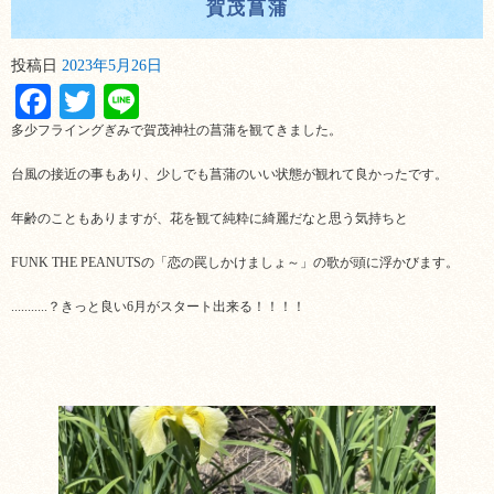
賀茂菖蒲
投稿日
2023年5月26日
Facebook
Twitter
Line
多少フライングぎみで賀茂神社の菖蒲を観てきました。
台風の接近の事もあり、少しでも菖蒲のいい状態が観れて良かったです。
年齢のこともありますが、花を観て純粋に綺麗だなと思う気持ちと
FUNK THE PEANUTSの「恋の罠しかけましょ～」の歌が頭に浮かびます。
...........？きっと良い6月がスタート出来る！！！！